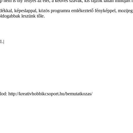
p nem is oly fényes az élet, a kedves szavak, kis rajzok láttán mindjá
dékkal, képeslappal, közös programra emlékeztető fényképpel, mozijegg
boldogabbak leszünk tőle.
1.
|
d: http://kreativhobbikcsoport.hu/bemutatkozas/