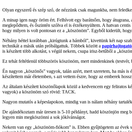
Olyan egyszerű és szép szó, de nézzünk csak magunkba, nem feledk
A minap igen nagy öröm ért. Felhívott egy barátnőm, hogy átugrana, ak
meglepődtem, és őszintén szólva el is érzékenyültem. A hatvan centi
hogy milyen is volt pontosan ez a „köszönöm”. Egyből kiderült, hog
Néhány héttel korábban „kirúgtunk a hámból”, kivettünk két nap szaba
technikát a másik után próbálgattuk. Többek között a
papírhajtogatós
is készített több alkotást, s végül nekem, csupa irisz-betűből a „köszö
Ez tehát feltétlenül többszörös köszönöm, mert mindenkinek (testvér, b
Én nagyon „köszönős” vagyok, talán azért, mert szeretem, ha más is é
készítettem már életemben, s azt vettem észre, hogy az emberek hoss
Az általam készített köszönőlapok közül a kedvencem egy feliratos k
vagyok) a köszönöm szó rövid: TACK.
Nagyon mutatós a képeslapokon, mindig van is nálam néhány tartalékb
De ajándékoztam már üresen is 5-10 példányt, hadd köszönjön meg 
legyen min megköszönni a sok jókívánságot.
Nekem van egy „köszönöm-fiókom” is. Ebben gyűjtögetem az évek sor