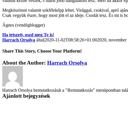
valamit kézbe veszek, s máris jobb hangulatom lesz. Mert ha akkor ép
Megköszönni valamit sokféleképp lehet. Virággal, csokival, apró aján
Csak vegyük észre, hogy most jött el az ideje. Csodát tesz. És mi is 
Ágnes (vendégblogger)
Ha tetszett, oszd meg Te is!
Harrach Orsolya
által
|
2020-11-02T08:58:26+01:00
2020, november 
Share This Story, Choose Your Platform!
About the Author:
Harrach Orsolya
Harrach Orsolya bemutatkozását a "Bemutatkozás" menüpontban találo
Ajánlott bejegyzések