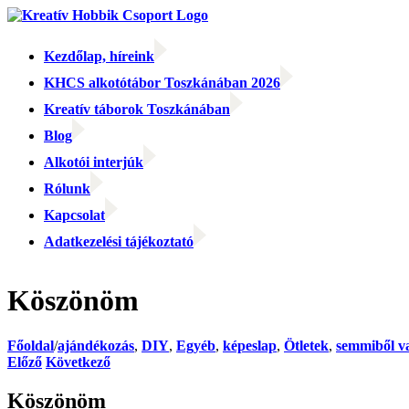
Kihagyás
Kezdőlap, híreink
KHCS alkotótábor Toszkánában 2026
Kreatív táborok Toszkánában
Blog
Alkotói interjúk
Rólunk
Kapcsolat
Adatkezelési tájékoztató
Facebook
Facebook
Email:
Köszönöm
Főoldal
/
ajándékozás
,
DIY
,
Egyéb
,
képeslap
,
Ötletek
,
semmiből v
Előző
Következő
Köszönöm