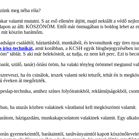
ezünk meg néha róla?
ar valamit mutatni. S az eső ellenére átjött, majd nekiállt a védő nejl
s lapon az állt: KÖSZÖNÖM. Ettől már önmagában is boldog lehet az emb
y mit köszön barátnőm.
dságot családtól, háztartásból, munkából, és levonultunk egy üres nyar
 írisz-technikát,
amit korábban, a KCSH egyik blogbejegyzésében isme
nöm” táblát. S aki már belekóstolt, az tudja, ez nem két perc. Ezt is becs
arát, szülő, tanár) óriási öröm, ha valaki tényleg örömmel megtanul val
szreveszi, ha én csinálok, teszek valami neki tetszőt, tehát én is me
zú éveken át megőrizték.
épeslap-technika, amihez színes folyóiratokból, reklámújságokból, cso
an, ha utazás közben valakinek váratlanul kell megköszönni valamit.
barátom, házigazdám, munkakapcsolatom valakinek valamit. Egy alkalo
án gyermekeimtől, barátaimtól, tanítványaimtól kapott köszönőlevelek