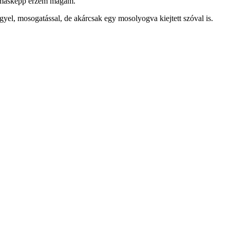
rt másképp érzem magam.
yel, mosogatással, de akárcsak egy mosolyogva kiejtett szóval is.