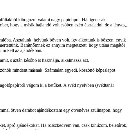
onfóliákból kibogozni valami nagy papírlapot. Hát igencsak
er, hogy a másik hajlandó volt esőben ezért átszaladni, de a lényeg,
alóba. Asztalunk, helyünk bőven volt, így alkottunk is bőszen, egyik
rtettünk. Barátnőmnek ez annyira megtetszett, hogy utána magától
ülni kell az ajándékban.
amit, s aztán később is használja, alkalmazza azt.
gköszönök mindent másnak. Számtalan egyedi, köszönő képeslapot
magolópapírból vágom ki a betűket. A svéd nyelvben (svédtanár
mmal ötven darabot ajándékoztam egy ötvenéves szülinapon, hogy
et, apró ajándékokat. Ha rosszkedvem van, csak kihúzom, beletúrok,