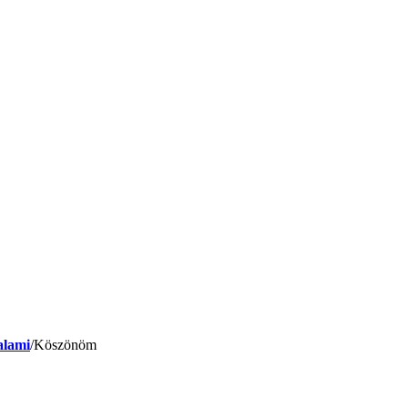
alami
/
Köszönöm