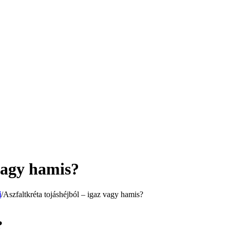
 vagy hamis?
i
/
Aszfaltkréta tojáshéjból – igaz vagy hamis?
?