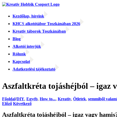
Kihagyás
Kezdőlap, híreink
KHCS alkotótábor Toszkánában 2026
Kreatív táborok Toszkánában
Blog
Alkotói interjúk
Rólunk
Kapcsolat
Adatkezelési tájékoztató
Facebook
Facebook
Email:
Aszfaltkréta tojáshéjból – igaz
Főoldal
/
DIY
,
Egyéb
,
How to...
,
Kreatív
,
Ötletek
,
semmiből valam
Előző
Következő
Aszfaltkréta tojáshéjból – igaz vagy hamis