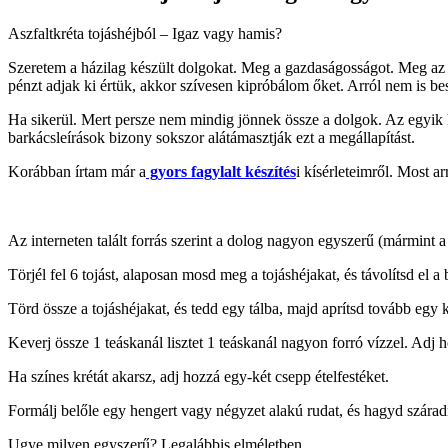
Aszfaltkréta tojáshéjból – Igaz vagy hamis?
Szeretem a házilag készült dolgokat. Meg a gazdaságosságot. Meg az ú
pénzt adjak ki értük, akkor szívesen kipróbálom őket. Arról nem is be
Ha sikerül. Mert persze nem mindig jönnek össze a dolgok. Az egyik
barkácsleírások bizony sokszor alátámasztják ezt a megállapítást.
Korábban írtam már a
gyors fagylalt készítés
i kísérleteimről. Most 
Az interneten talált forrás szerint a dolog nagyon egyszerű (mármint a
Törjél fel 6 tojást, alaposan mosd meg a tojáshéjakat, és távolítsd el 
Törd össze a tojáshéjakat, és tedd egy tálba, majd aprítsd tovább egy
Keverj össze 1 teáskanál lisztet 1 teáskanál nagyon forró vízzel. Adj
Ha színes krétát akarsz, adj hozzá egy-két csepp ételfestéket.
Formálj belőle egy hengert vagy négyzet alakú rudat, és hagyd száradn
Ugye milyen egyszerű? Legalábbis elméletben.