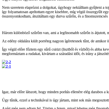
Nem szeretem elaprózni a dolgokat, úgyhogy nekiálltam gyűjteni a toj
így folyamatosan aprítottam egyre kisebbre, míg végül összegyűlt eg
összenyomkodtam, átszitáltam egy durva szűrőn, és a finomszemcsés ré
Három különböző szűrőm van, ami a legfinomabb szűrőn is átjutott, m
Az edény oldalára kiült porréteg nagyon ígéretesnek tűnt, de amikor ös
Így végül előre főztem egy sűrű csirizt (lisztből és vízből) és abba k
megformáztam a rudakat, kivártam a száradási időt, és irány a játszót
Igaz, már előre látszott, hogy minden porítás ellenére elég darabos 
Úgy tűnik, ezzel a technikával is úgy jártam, mint sok más megosztott
Azért még nem adtam fel. Töröm a fejem, mivel lehetne még finomabb 