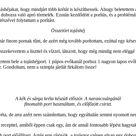
áshéjakat, hogy mindjárt több krétát is készíthessek. Ahogy beletettem
y dobozra való apró törmelék. Ezután kezdődött a porítás, és a problém
szével folytattam a porítást.
Összetört tojáshéj
ár finom pornak tűnt, de azért még tovább porítottam, ezúttal egy kés
szekevertem a liszttel és vízzel, látszott, hogy még mindig nem eléggé 
evertem bele a tojáshéjport. 1 púpos evőkanál porhoz 1 nagyon lapos evők
ér. Gondoltam, nem a szimpla járdát firkálom össze!
A kék és sárga kréta készült először. A narancssárgánál
finomabb port használtam, és előfőzött csirizt.
a kréta, de arra azért nem számítottam, hogy egyáltalán semmi nyomott n
 recepttel, amiből éppen csak egy, ám de annál fontosabb lépést hagytak
port előállítani. Amíg erre rájövök, a tojáspor szépen elvan egy dobo