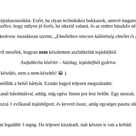
jrahasznosítást. Ezért, ha olyan technikákra bukkanok, amivel magam t
szélve, hogy milyen jó érzés, ha sikerül valami, és az ember büszkén néz
 kedvenc mondásom szerint, „
Elméletben nincsen különbség elmélet és 
arról mesélek, hogyan
nem
készítettem aszfaltkrétát tojáshéjból.
Aszfaltkréta kísérlet – házilag, tojásbéjból gyártva
 készítés, nem a nem-készítés! 😀 ).
a belőlük a belső hártyát. Ezután hagyd teljesen megszáradni.
 kanál hátoldalával, addig, míg egész finom por lesz belőle. Egy mozsár,
 hozzá 1 evőkanál tojáshéjport, és keverd össze, amíg egységes paszta s
i legalább 3 napig. Ha teljesen kiszáradt, már készen is van a krétád.