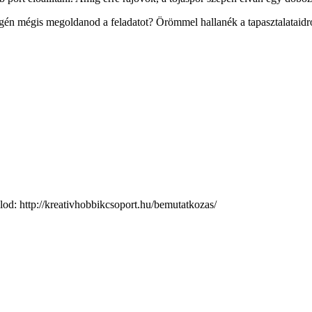
a végén mégis megoldanod a feladatot? Örömmel hallanék a tapasztalataidr
d: http://kreativhobbikcsoport.hu/bemutatkozas/