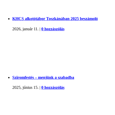
KHCS alkotótábor Toszkánában 2025 beszámoló
2026, január 11.
|
0 hozzászólás
Sziromfestés – menjünk a szabadba
2025, június 15.
|
0 hozzászólás