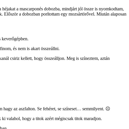
 a héjakat a mascarponés dobozba, mindjárt jól össze is nyomkodtam,
ák. Először a dobozban porítottam egy mozsártörővel. Miután alaposan
es keverőgépben.
finom, és nem is akart összeállni.
anál csiriz kellett, hogy összeálljon. Meg is színeztem, aztán
em hagy az aszfalton. Se fehéret, se színeset… semmilyent. ☹
 ki valahol, hogy a titok azért mégiscsak titok maradjon.
zban.