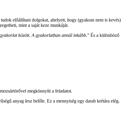
udok előállítani dolgokat, ahelyett, hogy (gyakran nem is kevés)
egetheti, mint a saját keze munkáját.
gyakorlat között. A gyakorlatban annál inkább
.” És a különböző
 mozsártörővel megkönnyíti a feladatot.
űrűségű anyag lesz belőle. Ez a mennyiség egy darab krétára elég.