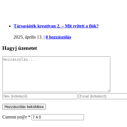
Társasjáték kreatívan 2. – Mit rejtett a fiók?
2025, április 13.
|
0 hozzászólás
Hagyj üzenetet
Hozzászólás
Current ye@r
*